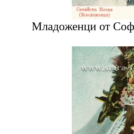
Младоженци от Софи