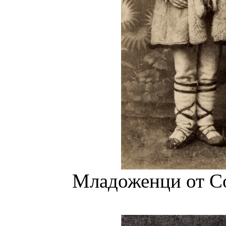
Младоженци от Со