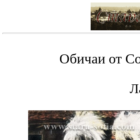
Обичаи от Со
Л