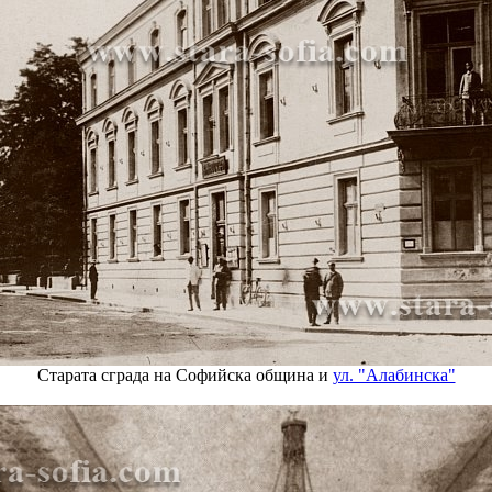
Старата сграда на Софийска община и
ул. "Алабинска"